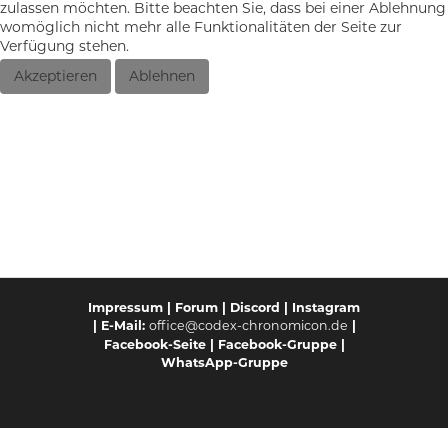
zulassen möchten. Bitte beachten Sie, dass bei einer Ablehnung
womöglich nicht mehr alle Funktionalitäten der Seite zur
Verfügung stehen.
Akzeptieren
Ablehnen
Impressum
|
Forum
|
Discord
|
Instagram
-Mail:
office@codex-chronomicon.de
|
| E
Facebook-Seite
|
Facebook-Gruppe
|
WhatsApp-Gruppe