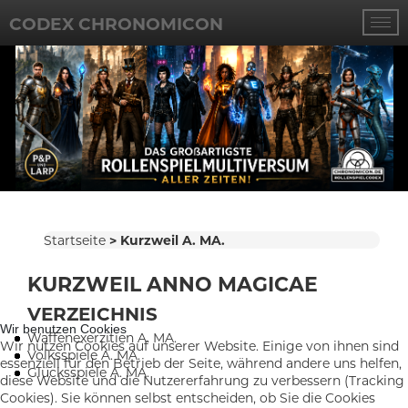
CODEX CHRONOMICON
Startseite
Kurzweil A. MA.
KURZWEIL ANNO MAGICAE
VERZEICHNIS
Wir benutzen Cookies
Waffenexerzitien A. MA.
Wir nutzen Cookies auf unserer Website. Einige von ihnen sind
Volksspiele A. MA.
essenziell für den Betrieb der Seite, während andere uns helfen,
Glücksspiele A. MA.
diese Website und die Nutzererfahrung zu verbessern (Tracking
Cookies). Sie können selbst entscheiden, ob Sie die Cookies