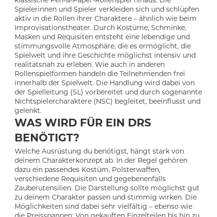
Spielerinnen und Spieler verkleiden sich und schlüpfen
aktiv in die Rollen ihrer Charaktere – ähnlich wie beim
Improvisationstheater. Durch Kostüme, Schminke,
Masken und Requisiten entsteht eine lebendige und
stimmungsvolle Atmosphäre, die es ermöglicht, die
Spielwelt und ihre Geschichte möglichst intensiv und
realitätsnah zu erleben. Wie auch in anderen
Rollenspielformen handeln die Teilnehmenden frei
innerhalb der Spielwelt. Die Handlung wird dabei von
der Spielleitung (SL) vorbereitet und durch sogenannte
Nichtspielercharaktere (NSC) begleitet, beeinflusst und
gelenkt.
WAS WIRD FÜR EIN DRS
BENÖTIGT?
Welche Ausrüstung du benötigst, hängt stark von
deinem Charakterkonzept ab. In der Regel gehören
dazu ein passendes Kostüm, Polsterwaffen,
verschiedene Requisiten und gegebenenfalls
Zauberutensilien. Die Darstellung sollte möglichst gut
zu deinem Charakter passen und stimmig wirken. Die
Möglichkeiten sind dabei sehr vielfältig – ebenso wie
die Preisspannen: Von gekauften Einzelteilen bis hin zu