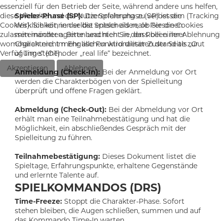
essenziell für den Betrieb der Seite, während andere uns helfen,
Spieler-Phase (SP):
Die Spielerphase (SP) ist die
diese Website und die Nutzererfahrung zu verbessern (Tracking
Wirklichkeit, in der die Spieler als reale Personen
Cookies). Sie können selbst entscheiden, ob Sie die Cookies
miteinander agieren und nicht in den Rollen ihrer
zulassen möchten. Bitte beachten Sie, dass bei einer Ablehnung
Charaktere. Im Englischen wird dieser Zustand als „Out
womöglich nicht mehr alle Funktionalitäten der Seite zur
of Time“ (OT) oder „real life“ bezeichnet.
Verfügung stehen.
Akzeptieren
Ablehnen
Anmeldung (Check-In):
Bei der Anmeldung vor Ort
werden die Charakterbögen von der Spielleitung
überprüft und offene Fragen geklärt.
Abmeldung (Check-Out):
Bei der Abmeldung vor Ort
erhält man eine Teilnahmebestätigung und hat die
Möglichkeit, ein abschließendes Gespräch mit der
Spielleitung zu führen.
Teilnahmebestätigung:
Dieses Dokument listet die
Spieltage, Erfahrungspunkte, erhaltene Gegenstände
und erlernte Talente auf.
SPIELKOMMANDOS (DRS)
Time-Freeze:
Stoppt die Charakter-Phase. Sofort
stehen bleiben, die Augen schließen, summen und auf
das Kommando Time-In warten.