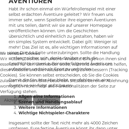
ÂVENTIUREN
Habt ihr schon einmal ein Würfelrollenspiel mit einer
selbst erdachten Âventiure geleitet? Wir freuen uns
immer sehr, wenn Spielleiter ihre eigenen Âventiuren
mit uns teilen, damit wir sie auf unserer Homepage
veröffentlichen können. Um die Geschichten
übersichtlich und einheitlich zu gestalten, haben wir
ein simples System entwickelt. Dabei gilt: Weniger ist
mehr! Das Ziel ist es, alle wichtigen Informationen auf
einer Din-A4-Seite unterzubringen. Sollte die Handlung
Wir benutzen Cookies
umfangreicher sein, denkt darüber nach, die
Wir nutzen Cookies auf unserer Website. Einige von ihnen sind
Geschichte in zwei aufeinanderfolgende Âventiuren
essenziell für den Betrieb der Seite, während andere uns helfen,
aufzuteilen und sie als Epos zu verbinden.
diese Website und die Nutzererfahrung zu verbessern (Tracking
Cookies). Sie können selbst entscheiden, ob Sie die Cookies
Damit die Struktur klar bleibt, empfehlen wir, eine
zulassen möchten. Bitte beachten Sie, dass bei einer Ablehnung
Âventiure wie folgt aufzubauen:
womöglich nicht mehr alle Funktionalitäten der Seite zur
Verfügung stehen.
Allgemeine Informationen
Akzeptieren
Ablehnen
Szenen und Handlungsablauf
Weitere Informationen
Wichtige Nichtspieler-Charaktere
Insgesamt sollte der Text nicht mehr als 4000 Zeichen
umfassen. Eure fertige Âventiure könnt ihr dann unter