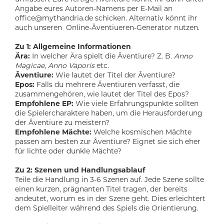
Angabe eures Autoren-Namens per E-Mail an
office@mythandria.de
schicken. Alternativ könnt ihr
auch unseren
Online-Âventiueren-Generator
nutzen.
Zu 1: Allgemeine Informationen
Ära:
In welcher Ära spielt die Âventiure? Z. B.
Anno
Magicae
,
Anno Vaporis
etc.
Âventiure
:
Wie lautet der Titel der Âventiure?
Epos
:
Falls du mehrere Âventiuren verfasst, die
zusammengehören, wie lautet der Titel des Epos?
Empfohlene EP
:
Wie viele Erfahrungspunkte sollten
die Spielercharaktere haben, um die Herausforderung
der Âventiure zu meistern?
Empfohlene Mächte
:
Welche kosmischen Mächte
passen am besten zur Âventiure? Eignet sie sich eher
für lichte oder dunkle Mächte?
Zu 2: Szenen und Handlungsablauf
Teile die Handlung in 3-6 Szenen auf. Jede Szene sollte
einen kurzen, prägnanten Titel tragen, der bereits
andeutet, worum es in der Szene geht. Dies erleichtert
dem Spielleiter während des Spiels die Orientierung.