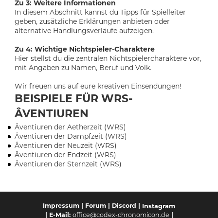
Zu 3: Weitere Informationen
In diesem Abschnitt kannst du Tipps für Spielleiter
geben, zusätzliche Erklärungen anbieten oder
alternative Handlungsverläufe aufzeigen.
Zu 4: Wichtige Nichtspieler-Charaktere
Hier stellst du die zentralen Nichtspielercharaktere vor,
mit Angaben zu Namen, Beruf und Volk.
Wir freuen uns auf eure kreativen Einsendungen!
BEISPIELE FÜR WRS-
ÂVENTIUREN
Âventiuren der Aetherzeit (WRS)
Âventiuren der Dampfzeit (WRS)
Â
ventiuren der Neuzeit (WRS)
Âventiuren der Endzeit (WRS)
Âventiuren der Sternzeit (WRS)
Impressum
|
Forum
|
Discord
|
Instagram
-Mail:
office@codex-chronomicon.de
|
| E