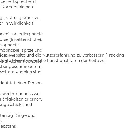
rper entsprechend
s Körpers bleiben
gt, ständig krank zu
r in Wirklichkeit
nen), Gniddlerphobie
bie (Insektenstiche),
ysophobie
mophobie (spitze und
 diese Website und die Nutzererfahrung zu verbessern (Tracking
lophobie
öglich nicht mehr alle Funktionalitäten der Seite zur
obie, Alchemiephobie,
über geschmiedetem
 Weitere Phobien sind
dentität einer Person
ntweder nur aus zwei
Fähigkeiten erlernen.
ungeschickt und
ständig Dinge und
s.
ebstahl),