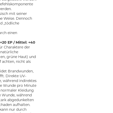
 Befehlskomponente
werden.
isch mit seiner
he Weise. Dennoch
d „tödliche
urch einen
+20 EP / Mittel: +40
ür Charaktere der
natürliche
gen, grüne Haut) und
achten, nicht als
eidet Brandwunden,
ft. Direkte UV-
, während indirektes
ine Wunde pro Minute
 normaler Kleidung
ine Wunde, während
stark abgedunkelten
chaden aufhalten.
kann nur durch