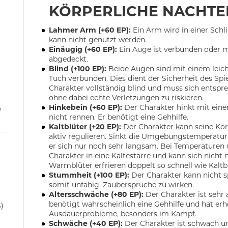
KÖRPERLICHE NACHTE
Lahmer Arm (+60 EP):
Ein Arm wird in einer Sch
kann nicht genutzt werden.
Einäugig (+60 EP):
Ein Auge ist verbunden oder m
abgedeckt.
Blind (+100 EP):
Beide Augen sind mit einem leich
Tuch verbunden. Dies dient der Sicherheit des Spiel
Charakter vollständig blind und muss sich entspr
ohne dabei echte Verletzungen zu riskieren.
Hinkebein (+60 EP):
Der Charakter hinkt mit ein
e
nicht rennen. Er benötigt eine Gehhilfe.
Kaltblüter (+20 EP):
Der Charakter kann seine Kö
aktiv regulieren. Sinkt die Umgebungstemperatur
er sich nur noch sehr langsam. Bei Temperaturen u
Charakter in eine Kältestarre und kann sich nich
Warmblüter erfrieren doppelt so schnell wie Kaltbl
Stummheit (+100 EP):
Der Charakter kann nicht s
somit unfähig, Zaubersprüche zu wirken.
Altersschwäche (+80 EP):
Der Charakter ist sehr 
benötigt wahrscheinlich eine Gehhilfe und hat erh
)
Ausdauerprobleme, besonders im Kampf.
Schwäche (+40 EP):
Der Charakter ist schwach u