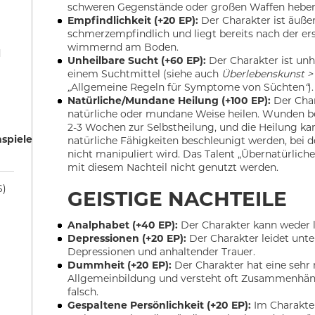
schweren Gegenstände oder großen Waffen heben
Empfindlichkeit (+20 EP):
Der Charakter ist äuße
schmerzempfindlich und liegt bereits nach der e
wimmernd am Boden.
d
Unheilbare Sucht (+60 EP):
Der Charakter ist unh
einem Suchtmittel (siehe auch
Überlebenskunst > 
„
Allgemeine Regeln für Symptome von Süchten
“
).
Natürliche/Mundane Heilung (+100 EP):
Der Char
natürliche oder mundane Weise heilen. Wunden be
2-3 Wochen zur Selbstheilung, und die Heilung ka
nspiele
natürliche Fähigkeiten beschleunigt werden, bei 
nicht manipuliert wird. Das Talent „Übernatürlich
mit diesem Nachteil nicht genutzt werden.
S)
GEISTIGE NACHTEILE
Analphabet (+40 EP):
Der Charakter kann weder l
Depressionen (+20 EP):
Der Charakter leidet unte
Depressionen und anhaltender Trauer.
Dummheit (+20 EP):
Der Charakter hat eine sehr 
Allgemeinbildung und versteht oft Zusammenhän
falsch.
Gespaltene Persönlichkeit (+20 EP):
Im Charakte