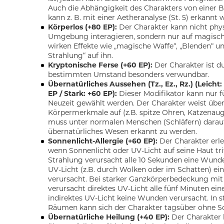
Auch die Abhängigkeit des Charakters von einer
kann z. B. mit einer Aetheranalyse (St. 5) erkannt 
Körperlos (+80 EP):
Der Charakter kann nicht phys
Umgebung interagieren, sondern nur auf magisc
wirken Effekte wie „magische Waffe“, „Blenden“ un
Strahlung“ auf ihn.
Kryptonische Ferse (+60 EP):
Der Charakter ist d
bestimmten Umstand besonders verwundbar.
Übernatürliches Aussehen (Tz., Ez., Rz.) (Leicht: 
EP / Stark: +60 EP):
Dieser Modifikator kann nur f
Neuzeit gewählt werden. Der Charakter weist über
Körpermerkmale auf (z.B. spitze Ohren, Katzenau
muss unter normalen Menschen (Schläfern) darauf 
übernatürliches Wesen erkannt zu werden.
Sonnenlicht-Allergie (+60 EP):
Der Charakter erl
wenn Sonnenlicht oder UV-Licht auf seine Haut trif
Strahlung verursacht alle 10 Sekunden eine Wunde
UV-Licht (z.B. durch Wolken oder im Schatten) e
verursacht. Bei starker Ganzkörperbedeckung mit
verursacht direktes UV-Licht alle fünf Minuten e
indirektes UV-Licht keine Wunden verursacht. In 
Räumen kann sich der Charakter tagsüber ohne S
Übernatürliche Heilung (+40 EP):
Der Charakter 