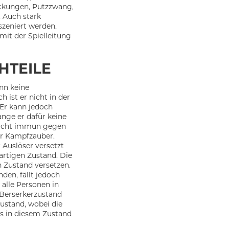
ckungen, Putzzwang,
 Auch stark
zeniert werden.
it der Spielleitung
HTEILE
nn keine
 ist er nicht in der
Er kann jedoch
ange er dafür keine
 nicht immun gegen
der Kampfzauber.
 Auslöser versetzt
artigen Zustand. Die
n Zustand versetzen.
den, fällt jedoch
 alle Personen in
 Berserkerzustand
Zustand, wobei die
s in diesem Zustand