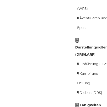
(WRS)
Âventiueren un
Epen
Darstellungsrolle
(DRS/LARP)
Einführung (DR
Kampf und
Heilung
Dieben (DRS)
Fähigkeiten