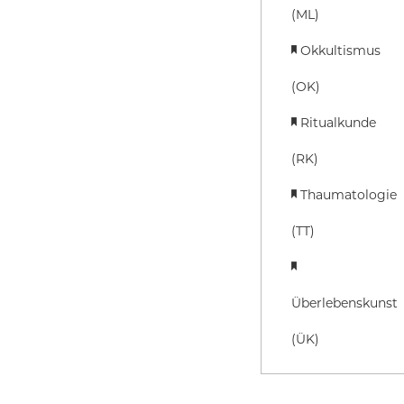
(ML)
Okkultismus
(OK)
Ritualkunde
(RK)
Thaumatologie
(TT)
Überlebenskunst
(ÜK)