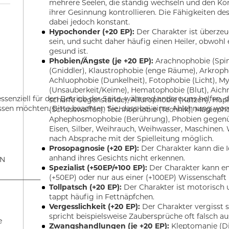
mehrere Seelen, die ständig wechseln und den Kö
ihrer Gesinnung kontrollieren. Die Fähigkeiten de
dabei jedoch konstant.
Hypochonder (+20 EP):
Der Charakter ist überzeu
sein, und sucht daher häufig einen Heiler, obwohl e
gesund ist.
Phobien/Ängste (je +20 EP):
Arachnophobie (Spin
(Gniddler), Klaustrophobie (enge Räume), Arkropho
Achluophobie (Dunkelheit), Fotophobie (Licht), M
(Unsauberkeit/Keime), Hematophobie (Blut), Aich
ssenziell für den Betrieb der Seite, während andere uns helfen,
scharfe Gegenstände), Ailurophobie (Katzen), Hop
assen möchten. Bitte beachten Sie, dass bei einer Ablehnung wom
(Schusswaffen), Technophobie (Technik), Magieph
Aphephosmophobie (Berührung), Phobien gegen
Eisen, Silber, Weihrauch, Weihwasser, Maschinen.
nach Absprache mit der Spielleitung möglich.
Prosopagnosie (+20 EP):
Der Charakter kann die I
anhand ihres Gesichts nicht erkennen.
EN
Spezialist (+50EP/+100 EP):
Der Charakter kann e
(+50EP) oder nur aus einer (+100EP) Wissenschaft 
Tollpatsch (+20 EP):
Der Charakter ist motorisch 
tappt häufig in Fettnäpfchen.
Vergesslichkeit (+20 EP):
Der Charakter vergisst 
spricht beispielsweise Zaubersprüche oft falsch au
e
Zwangshandlungen (je +20 EP):
Kleptomanie (Di