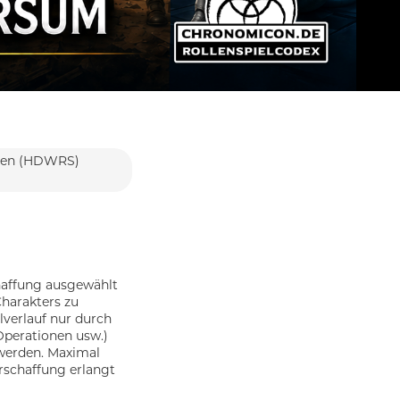
agen (HDWRS)
haffung ausgewählt
Charakters zu
lverlauf nur durch
 Operationen usw.)
 werden. Maximal
rschaffung erlangt