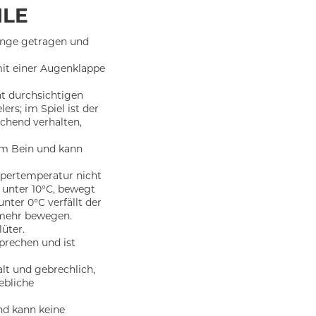
ILE
linge getragen und
it einer Augenklappe
t durchsichtigen
ers; im Spiel ist der
echend verhalten,
em Bein und kann
rpertemperatur nicht
 unter 10°C, bewegt
nter 0°C verfällt der
t mehr bewegen.
üter.
prechen und ist
alt und gebrechlich,
ebliche
nd kann keine