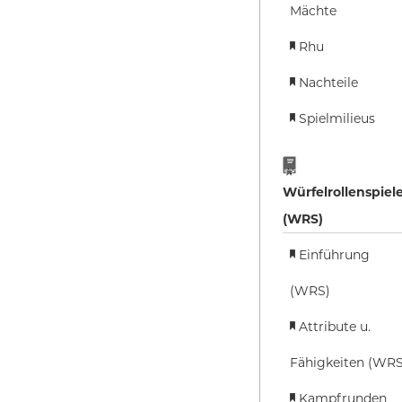
Mächte
Rhu
Nachteile
Spielmilieus
Würfelrollenspiel
(WRS)
Einführung
(WRS)
Attribute u.
Fähigkeiten (WRS
Kampfrunden