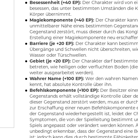
Besessenheit (+40 EP):
Der Charakter wird von 
besessen, das unter bestimmten Umständen die Ko
Körper übernimmt.
Magiekomponente (+40 EP):
Der Charakter kann
unmittelbarer Nähe eines bestimmten Gegenstand
Gegenstand zerstört, muss dieser durch das Kong
Erstellung einer Magiekomponente neu erschaffe
Barriere (je +20 EP):
Der Charakter kann bestimmt
Übergänge und Schwellen nicht überschreiten, wie 
Wasser oder Türschwellen.
Gebiet (je +20 EP):
Der Charakter darf bestimmte 
betreten, wie heiligen oder verfluchten Boden (die
weiter ausgearbeitet werden).
Wahrer Name (+100 EP):
Wer den wahren Namen 
kennt, hat absolute Kontrolle über ihn.
Befehlskomponente (+100 EP):
Der Besitzer ein
Gegenstands erhält vollständige Kontrolle über de
dieser Gegenstand zerstört werden, muss er dur
zur Erschaffung einer neuen Befehlskomponente e
der Gegenstand wiederhergestellt ist, leidet der C
Symptomen, die von der Spielleitung bestimmt un
Spiels angepasst oder verändert werden können. Äu
unbedingt erkennbar, dass der Gegenstand eine 
ist; jedoch kann dies durch bestimmte Fähigkeite