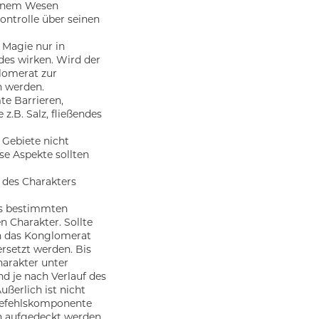
einem Wesen
ntrolle über seinen
 Magie nur in
es wirken. Wird der
lomerat zur
n werden.
e Barrieren,
z.B. Salz, fließendes
Gebiete nicht
se Aspekte sollten
des Charakters
es bestimmten
n Charakter. Sollte
ch das Konglomerat
rsetzt werden. Bis
harakter unter
d je nach Verlauf des
ßerlich ist nicht
Befehlskomponente
n aufgedeckt werden.