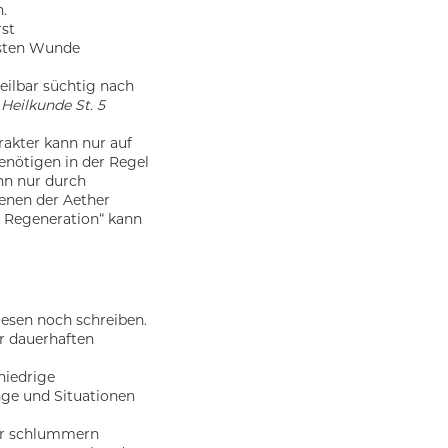
.
rst
rsten Wunde
eilbar süchtig nach
Heilkunde St. 5
akter kann nur auf
nötigen in der Regel
nn nur durch
denen der Aether
e Regeneration“ kann
esen noch schreiben.
r dauerhaften
niedrige
ge und Situationen
r schlummern