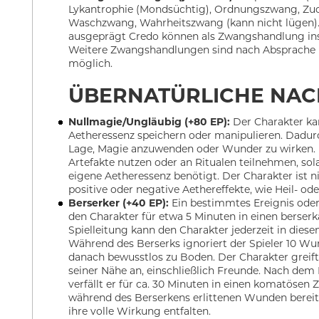
Lykantrophie (Mondsüchtig), Ordnungszwang, Zu
Waschzwang, Wahrheitszwang (kann nicht lügen).
ausgeprägt Credo können als Zwangshandlung ins
Weitere Zwangshandlungen sind nach Absprache m
möglich.
ÜBERNATÜRLICHE NAC
Nullmagie/Ungläubig (+80 EP):
Der Charakter ka
Aetheressenz speichern oder manipulieren. Dadurch
Lage, Magie anzuwenden oder Wunder zu wirken. 
Artefakte nutzen oder an Ritualen teilnehmen, sol
eigene Aetheressenz benötigt. Der Charakter ist
positive oder negative Aethereffekte, wie Heil- o
Berserker (+40 EP):
Ein bestimmtes Ereignis oder
den Charakter für etwa 5 Minuten in einen berserk
Spielleitung kann den Charakter jederzeit in diese
Während des Berserks ignoriert der Spieler 10 Wun
danach bewusstlos zu Boden. Der Charakter greift
seiner Nähe an, einschließlich Freunde. Nach dem
verfällt er für ca. 30 Minuten in einen komatösen 
während des Berserkens erlittenen Wunden bereit
ihre volle Wirkung entfalten.