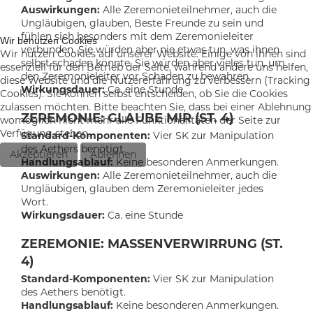
Auswirkungen:
Alle Zeremonieteilnehmer, auch die
Ungläubigen, glauben, Beste Freunde zu sein und
fühlen sich besonders mit dem Zeremonieleiter
Wir benutzen Cookies
verbunden. Sie würden aber nie etwas tun, was ihnen
Wir nutzen Cookies auf unserer Website. Einige von ihnen sind
selbst schaden könnte. Sie würden aber vieles tun, um
essenziell für den Betrieb der Seite, während andere uns helfen,
den Zeremonieleiter vor Schaden zu bewahren.
diese Website und die Nutzererfahrung zu verbessern (Tracking
Wirkungsdauer:
Ca. eine Stunde
Cookies). Sie können selbst entscheiden, ob Sie die Cookies
zulassen möchten. Bitte beachten Sie, dass bei einer Ablehnung
ZEREMONIE: GLAUBE MIR (ST. 4)
womöglich nicht mehr alle Funktionalitäten der Seite zur
Verfügung stehen.
Standard-Komponenten:
Vier SK zur Manipulation
des Aethers benötigt.
Akzeptieren
Ablehnen
Handlungsablauf:
Keine besonderen Anmerkungen.
Auswirkungen:
Alle Zeremonieteilnehmer, auch die
Ungläubigen, glauben dem Zeremonieleiter jedes
Wort.
Wirkungsdauer:
Ca. eine Stunde
ZEREMONIE: MASSENVERWIRRUNG (ST.
4)
Standard-Komponenten:
Vier SK zur Manipulation
des Aethers benötigt.
Handlungsablauf:
Keine besonderen Anmerkungen.