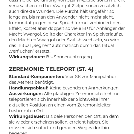
verursachen und bei Vwargol-Zielpersonen zusätzlich
auch direkte Wunden. Die Furcht hält ungefähr so
lange an, bis man den Anwender nicht mehr sieht.
Immunität gegen diese Spruchformel verhindert den
Effekt, kostet aber doppelt so viele EP für Anhänger der
Macht Vwargol
. Sollte der Charakter im Spielverlauf zu
den Mächten Vwargol oder Szalish wechseln, so wird
das Ritual „Segnen“ automatisch durch das Ritual
„Verfluchen“ ersetzt.
Wirkungsdauer:
Bis Sonnenuntergang
ZEREMONIE: TELEPORT (ST. 4)
Standard-Komponenten:
Vier SK zur Manipulation
des Aethers benötigt.
Handlungsablauf:
Keine besonderen Anmerkungen.
Auswirkungen:
Alle gläubigen Zeremonieteilnehmer
teleportieren sich innerhalb der Sichtweite ihrer
aktuellen Position an einen vom Zeremonieleiter
bestimmten Ort.
Wirkungsdauer:
Bis deie Personen den Ort, an dem
sie wieder erscheinen sollen, erreicht haben. Sie
müssen sich sofort und geraden Weges dorthin
begeben.