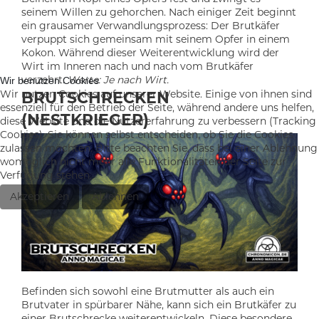
seinem Willen zu gehorchen. Nach einiger Zeit beginnt
ein grausamer Verwandlungsprozess: Der Brutkäfer
verpuppt sich gemeinsam mit seinem Opfer in einem
Kokon. Während dieser Weiterentwicklung wird der
Wirt im Inneren nach und nach vom Brutkäfer
verzehrt.
Werte: Je nach Wirt.
Wir benutzen Cookies
Wir nutzen Cookies auf unserer Website. Einige von ihnen sind
BRUTSCHRECKEN
essenziell für den Betrieb der Seite, während andere uns helfen,
(NESTKRIEGER)
diese Website und die Nutzererfahrung zu verbessern (Tracking
Cookies). Sie können selbst entscheiden, ob Sie die Cookies
zulassen möchten. Bitte beachten Sie, dass bei einer Ablehnung
womöglich nicht mehr alle Funktionalitäten der Seite zur
Verfügung stehen.
Akzeptieren
Ablehnen
Befinden sich sowohl eine Brutmutter als auch ein
Brutvater in spürbarer Nähe, kann sich ein Brutkäfer zu
einer Brutschrecke weiterentwickeln. Diese besondere