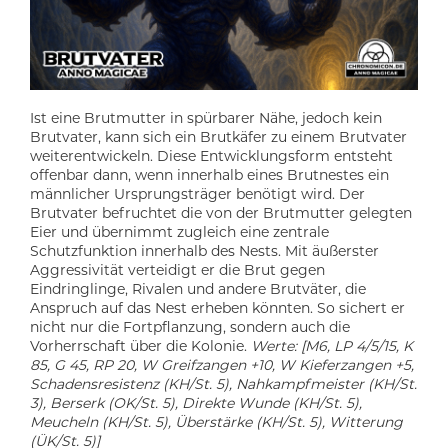
Ist eine Brutmutter in spürbarer Nähe, jedoch kein
Brutvater, kann sich ein Brutkäfer zu einem Brutvater
weiterentwickeln. Diese Entwicklungsform entsteht
offenbar dann, wenn innerhalb eines Brutnestes ein
männlicher Ursprungsträger benötigt wird. Der
Brutvater befruchtet die von der Brutmutter gelegten
Eier und übernimmt zugleich eine zentrale
Schutzfunktion innerhalb des Nests. Mit äußerster
Aggressivität verteidigt er die Brut gegen
Eindringlinge, Rivalen und andere Brutväter, die
Anspruch auf das Nest erheben könnten. So sichert er
nicht nur die Fortpflanzung, sondern auch die
Vorherrschaft über die Kolonie.
Werte: [M6, LP 4/5/15, K
85, G 45, RP 20, W Greifzangen +10, W Kieferzangen +5,
Schadensresistenz (KH/St. 5), Nahkampfmeister (KH/St.
3), Berserk (OK/St. 5), Direkte Wunde (KH/St. 5),
Meucheln (KH/St. 5), Überstärke (KH/St. 5), Witterung
(ÜK/St. 5)]