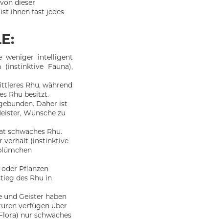
 von dieser
st ihnen fast jedes
E:
 weniger intelligent
 (instinktive Fauna),
ittleres Rhu, während
es Rhu besitzt.
gebunden. Daher ist
eister, Wünsche zu
hat schwaches Rhu.
 verhält (instinktive
eblümchen
 oder Pflanzen
tieg des Rhu in
e und Geister haben
aturen verfügen über
 Flora) nur schwaches