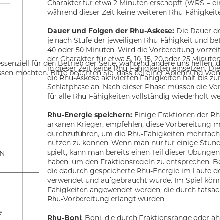
Charakter für etwa 2 Minuten erschöpft (WRS = ei
während dieser Zeit keine weiteren Rhu-Fähigkeite
Dauer und Folgen der Rhu-Askese:
Die Dauer de
je nach Stufe der jeweiligen Rhu-Fähigkeit und bet
40 oder 50 Minuten. Wird die Vorbereitung vorzeit
der Charakter für etwa 5, 10, 15, 20 oder 25 Minut
ssenziell für den Betrieb der Seite, während andere uns helfen,
in dieser Zeit keine Rhu-Fähigkeiten einsetzen. D
assen möchten. Bitte beachten Sie, dass bei einer Ablehnung wom
die Rhu-Askese aktivierten Fähigkeiten hält bis zu
Schlafphase an. Nach dieser Phase müssen die Vo
für alle Rhu-Fähigkeiten vollständig wiederholt w
Rhu-Energie speichern:
Einige Fraktionen der Rh
arkanen Krieger, empfehlen, diese Vorbereitung 
durchzuführen, um die Rhu-Fähigkeiten mehrfach
nutzen zu können. Wenn man nur für einige Stun
spielt, kann man bereits einen Teil dieser Übunge
EN
haben, um den Fraktionsregeln zu entsprechen. B
die dadurch gespeicherte Rhu-Energie im Laufe de
verwendet und aufgebraucht wurde. Im Spiel kön
Fähigkeiten angewendet werden, die durch tatsäch
Rhu-Vorbereitung erlangt wurden.
e
Rhu-Boni:
Boni, die durch Fraktionsränge oder äh