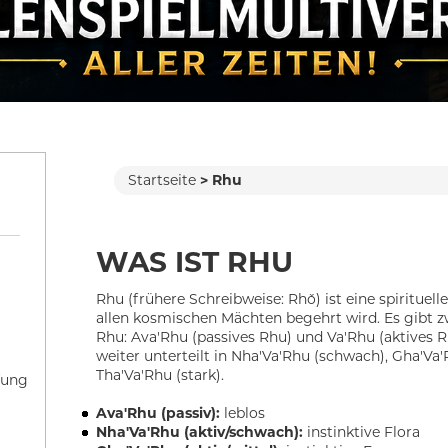
Startseite
Rhu
WAS IST RHU
Rhu (frühere Schreibweise: Rhǒ) ist eine spirituell
allen kosmischen Mächten begehrt wird. Es gibt 
Rhu: Ava'Rhu (passives Rhu) und Va'Rhu (aktives R
weiter unterteilt in Nha'Va'Rhu (schwach), Gha'Va'
Tha'Va'Rhu (stark).
fung
Ava'Rhu (passiv):
leblos
Nha'Va'Rhu (aktiv/schwach):
instinktive Flora