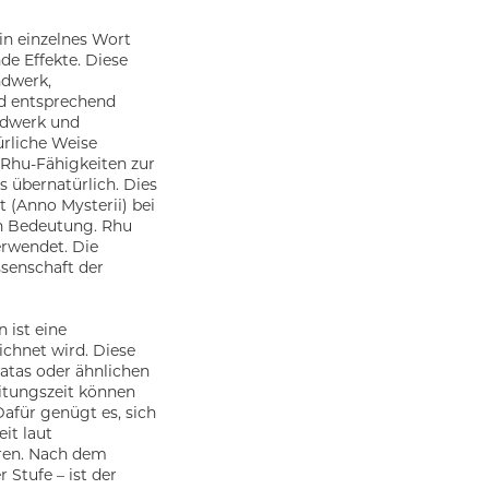
in einzelnes Wort
de Effekte. Diese
ndwerk,
d entsprechend
ndwerk und
rliche Weise
 Rhu-Fähigkeiten zur
s übernatürlich. Dies
it (Anno Mysterii) bei
n Bedeutung. Rhu
erwendet. Die
senschaft der
 ist eine
ichnet wird. Diese
Katas oder ähnlichen
itungszeit können
afür genügt es, sich
it laut
ren. Nach dem
 Stufe – ist der