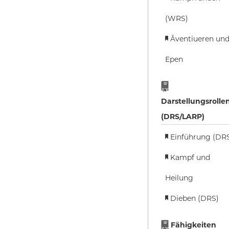
(WRS)
Âventiueren un
Epen
Darstellungsrolle
(DRS/LARP)
Einführung (DR
Kampf und
Heilung
Dieben (DRS)
Fähigkeiten