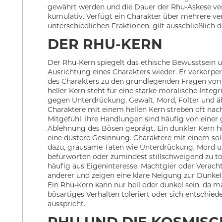
gewährt werden und die Dauer der Rhu-Askese ver
kumulativ. Verfügt ein Charakter über mehrere ve
unterschiedlichen Fraktionen, gilt ausschließlich 
DER RHU-KERN
Der Rhu-Kern spiegelt das ethische Bewusstsein 
Ausrichtung eines Charakters wieder. Er verkörper
des Charakters zu den grundlegenden Fragen von 
heller Kern steht für eine starke moralische Integrit
gegen Unterdrückung, Gewalt, Mord, Folter und ähn
Charaktere mit einem hellen Kern streben oft nac
Mitgefühl. Ihre Handlungen sind häufig von einer
Ablehnung des Bösen geprägt. Ein dunkler Kern h
eine düstere Gesinnung. Charaktere mit einem so
dazu, grausame Taten wie Unterdrückung, Mord u
befürworten oder zumindest stillschweigend zu tol
häufig aus Eigeninteresse, Machtgier oder Verach
anderer und zeigen eine klare Neigung zur Dunkel
Ein Rhu-Kern kann nur hell oder dunkel sein, da 
bösartiges Verhalten toleriert oder sich entschie
ausspricht.