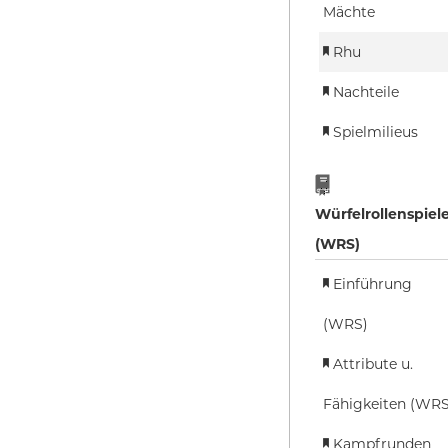
Mächte
Rhu
Nachteile
Spielmilieus
Würfelrollenspiel
(WRS)
Einführung
(WRS)
Attribute u.
Fähigkeiten (WRS
Kampfrunden