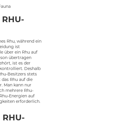
 Fauna
 RHU-
nes Rhu, während ein
eidung ist
le über ein Rhu auf
rson übertragen
ört, ist es der
kontrolliert. Deshalb
u-Besitzers stets
 das Rhu auf die
r. Man kann nur
och mehrere Rhu-
Rhu-Energien auf
keiten erforderlich.
 RHU-