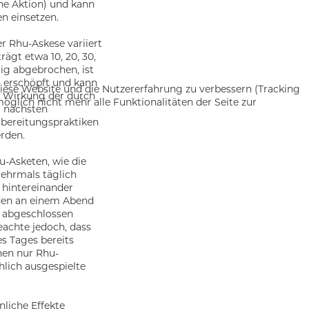
ne Aktion) und kann
n einsetzen.
r Rhu-Askese variiert
rägt etwa 10, 20, 30,
ig abgebrochen, ist
en erschöpft und kann
 diese Website und die Nutzererfahrung zu verbessern (Tracking
ie Wirkung der durch
öglich nicht mehr alle Funktionalitäten der Seite zur
r nächsten
rbereitungspraktiken
erden.
u-Asketen, wie die
mehrmals täglich
 hintereinander
den an einem Abend
n abgeschlossen
eachte jedoch, dass
s Tages bereits
nen nur Rhu-
lich ausgespielte
nliche Effekte