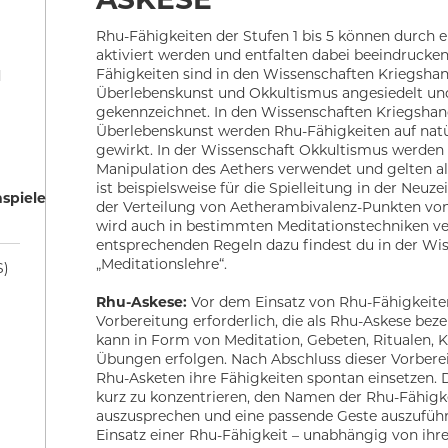
Rhu-Fähigkeiten der Stufen 1 bis 5 können durch e
aktiviert werden und entfalten dabei beeindrucken
Fähigkeiten sind in den Wissenschaften Kriegsha
d
Überlebenskunst und Okkultismus angesiedelt un
gekennzeichnet. In den Wissenschaften Kriegsha
Überlebenskunst werden Rhu-Fähigkeiten auf natü
gewirkt. In der Wissenschaft Okkultismus werden
Manipulation des Aethers verwendet und gelten al
ist beispielsweise für die Spielleitung in der Neuze
nspiele
der Verteilung von Aetherambivalenz-Punkten vo
wird auch in bestimmten Meditationstechniken v
entsprechenden Regeln dazu findest du in der Wis
„Meditationslehre“.
S)
Rhu-Askese:
Vor dem Einsatz von Rhu-Fähigkeiten
Vorbereitung erforderlich, die als Rhu-Askese beze
kann in Form von Meditation, Gebeten, Ritualen, 
Übungen erfolgen. Nach Abschluss dieser Vorbere
Rhu-Asketen ihre Fähigkeiten spontan einsetzen. D
kurz zu konzentrieren, den Namen der Rhu-Fähigke
auszusprechen und eine passende Geste auszufüh
Einsatz einer Rhu-Fähigkeit – unabhängig von ihrer