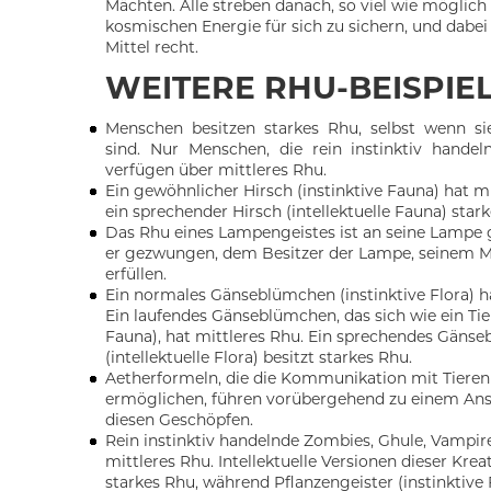
Mächten. Alle streben danach, so viel wie möglich
kosmischen Energie für sich zu sichern, und dabei i
Mittel recht.
WEITERE RHU-BEISPIEL
Menschen besitzen starkes Rhu, selbst wenn sie
sind. Nur Menschen, die rein instinktiv handeln
verfügen über mittleres Rhu.
Ein gewöhnlicher Hirsch (instinktive Fauna) hat m
ein sprechender Hirsch (intellektuelle Fauna) stark
Das Rhu eines Lampengeistes ist an seine Lampe 
er gezwungen, dem Besitzer der Lampe, seinem M
erfüllen.
Ein normales Gänseblümchen (instinktive Flora) 
Ein laufendes Gänseblümchen, das sich wie ein Tier
Fauna), hat mittleres Rhu. Ein sprechendes Gäns
(intellektuelle Flora) besitzt starkes Rhu.
Aetherformeln, die die Kommunikation mit Tieren
ermöglichen, führen vorübergehend zu einem Ans
diesen Geschöpfen.
Rein instinktiv handelnde Zombies, Ghule, Vampir
mittleres Rhu. Intellektuelle Versionen dieser Kre
starkes Rhu, während Pflanzengeister (instinktive