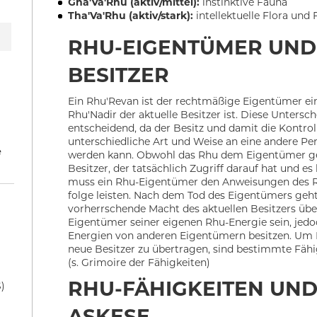
Gha'Va'Rhu (aktiv/
mittel):
instinktive Fauna
Tha'Va'Rhu (aktiv/
stark):
intellektuelle Flora und
RHU-EIGENTÜMER UND
BESITZER
Ein Rhu'Revan ist der rechtmäßige Eigentümer ei
Rhu'Nadir der aktuelle Besitzer ist. Diese Untersch
entscheidend, da der Besitz und damit die Kontrol
unterschiedliche Art und Weise an eine andere Pe
e
werden kann. Obwohl das Rhu dem Eigentümer geh
Besitzer, der tatsächlich Zugriff darauf hat und es 
muss ein Rhu-Eigentümer den Anweisungen des Rh
folge leisten. Nach dem Tod des Eigentümers geht
vorherrschende Macht des aktuellen Besitzers übe
Eigentümer seiner eigenen Rhu-Energie sein, jed
Energien von anderen Eigentümern besitzen. Um 
neue Besitzer zu übertragen, sind bestimmte Fähig
(s. Grimoire der Fähigkeiten)
RHU-FÄHIGKEITEN UND
)
ASKESE