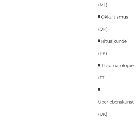
(ML)
Okkultismus
(OK)
Ritualkunde
(RK)
Thaumatologie
(TT)
Überlebenskunst
(ÜK)