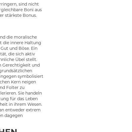
ringern, sind nicht
rgleichbare Boni aus
der stärkste Bonus.
und die moralische
t die innere Haltung
Gut und Böse. Ein
ät, die sich aktiv
liche Übel stellt.
h Gerechtigkeit und
 grundsätzlichen
ingegen symbolisiert
lchen Kern neigen
nd Folter zu
erieren. Sie handeln
tung für das Leben
heit in ihrem Wesen.
man entweder extrem
den dagegen