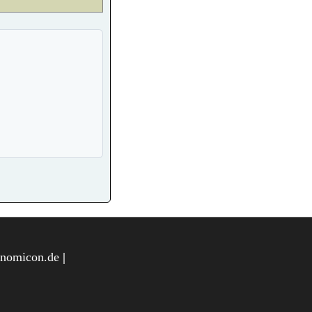
onomicon.de
|