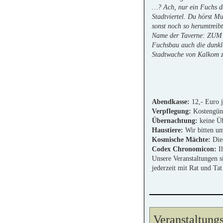
…? Ach, nur ein Fuchs der
Stadtviertel. Du hörst M
sonst noch so herumtreib
Name der Taverne: ZUM F
Fuchsbau auch die dunkl
Stadtwache von Kalkom z
Abendkasse:
12,- Euro j
Verpflegung:
Kostengüns
Übernachtung:
keine Ü
Haustiere:
Wir bitten um 
Kosmische Mächte:
Dies
Codex Chronomicon:
Ih
Unsere Veranstaltungen s
jederzeit mit Rat und Tat
Veranstaltungs