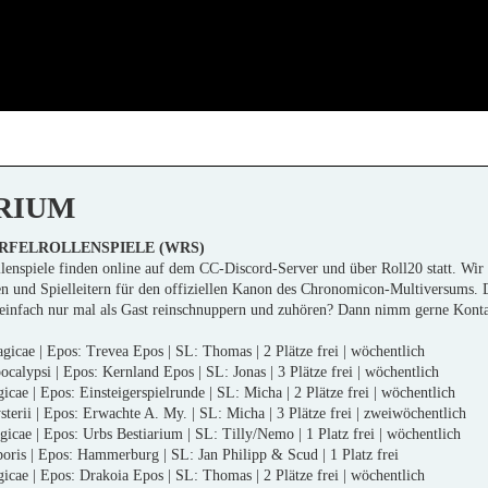
RIUM
FELROLLENSPIELE (WRS)
lenspiele finden online auf dem CC-Discord-Server und über Roll20 statt. Wir s
en und Spielleitern für den offiziellen Kanon des Chronomicon-Multiversums. 
r einfach nur mal als Gast reinschnuppern und zuhören? Dann nimm gerne
Konta
icae | Epos: Trevea Epos | SL: Thomas | 2 Plätze frei | wöchentlich
calypsi | Epos: Kernland Epos | SL: Jonas | 3 Plätze frei | wöchentlich
cae | Epos: Einsteigerspielrunde | SL: Micha | 2 Plätze frei | wöchentlich
erii | Epos: Erwachte A. My. | SL: Micha | 3 Plätze frei | zweiwöchentlich
cae | Epos: Urbs Bestiarium | SL: Tilly/Nemo | 1 Platz frei | wöchentlich
ris | Epos: Hammerburg | SL: Jan Philipp & Scud | 1 Platz frei
cae | Epos: Drakoia Epos | SL: Thomas | 2 Plätze frei | wöchentlich