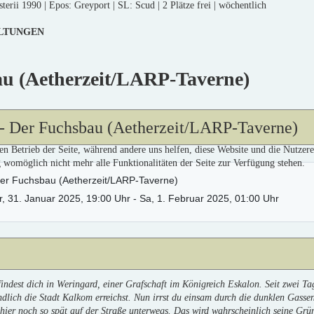
erii 1990 | Epos: Greyport | SL: Scud | 2 Plätze frei | wöchentlich
LTUNGEN
u (Aetherzeit/LARP-Taverne)
 - Der Fuchsbau (Aetherzeit/LARP-Taverne)
den Betrieb der Seite, während andere uns helfen, diese Website und die Nutzer
g womöglich nicht mehr alle Funktionalitäten der Seite zur Verfügung stehen.
er Fuchsbau (Aetherzeit/LARP-Taverne)
r, 31. Januar 2025
, 19:00 Uhr
- Sa, 1. Februar 2025
,
01:00 Uhr
indest dich in Weringard, einer Grafschaft im Königreich Eskalon. Seit zwei Ta
ndlich die Stadt Kalkom erreichst. Nun irrst du einsam durch die dunklen Gass
 hier noch so spät auf der Straße unterwegs. Das wird wahrscheinlich seine Gr