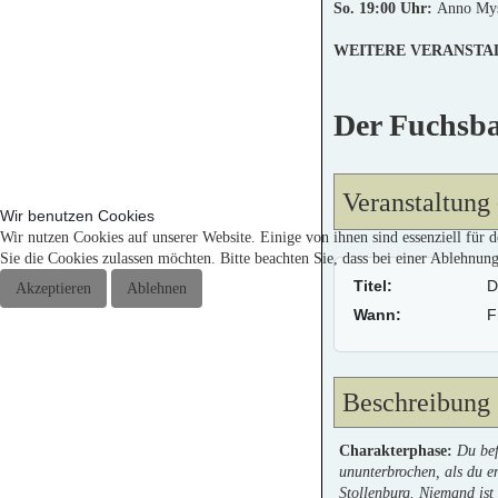
So. 19:00 Uhr:
Anno Myst
WEITERE VERANSTA
Der Fuchsba
Veranstaltung
Wir benutzen Cookies
Wir nutzen Cookies auf unserer Website. Einige von ihnen sind essenziell für 
Sie die Cookies zulassen möchten. Bitte beachten Sie, dass bei einer Ablehnun
Titel:
D
Akzeptieren
Ablehnen
Wann:
F
Beschreibung
Charakterphase:
Du bef
ununterbrochen, als du e
Stollenburg. Niemand ist