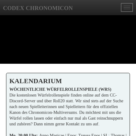
CODEX CHRONOMICON
KALENDARIUM
WÖCHENTLICHE WÜRFELROLLENSPIELE (WRS)
Die kostenlosen Würfelrollenspiele finden online auf dem CC-
Discord-Server und über Roll20 statt. Wir sind stets auf der Suche
nach neuen Spielleiterinnen und Spielleitern für den offiziellen
Kanon des Chronomicon-Multiversums. Du möchtest mit uns die
Würfel rollen lassen oder einfach nur mal als Gast reinschnuppern
und zuhören? Dann nimm gerne
Kontakt
zu uns auf.
Mo. 20:00 Uhr:
Anno Magicae | Epos: Trevea Epos | SL: Thomas |