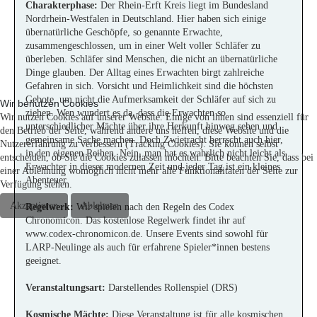
Charakterphase:
Der Rhein-Erft Kreis liegt im Bundesland
Nordrhein-Westfalen in Deutschland. Hier haben sich einige
übernatürliche Geschöpfe, so genannte Erwachte,
zusammengeschlossen, um in einer Welt voller Schläfer zu
überleben. Schläfer sind Menschen, die nicht an übernatürliche
Dinge glauben. Der Alltag eines Erwachten birgt zahlreiche
Gefahren in sich. Vorsicht und Heimlichkeit sind die höchsten
Gebote, um nicht die Aufmerksamkeit der Schläfer auf sich zu
Wir benutzen Cookies
ziehen. Wen wundert es da, dass die Erwachten so
Wir nutzen Cookies auf unserer Website. Einige von ihnen sind essenziell für
unterschiedlicher Mächte über ihre Herkunft hinweg sehen und
den Betrieb der Seite, während andere uns helfen, diese Website und die
gemeinsame Sache machen
.
Doch Zwietracht herrscht auch hier,
Nutzererfahrung zu verbessern (Tracking Cookies). Sie können selbst
in den eigenen Reihen. Nein, man hat es wahrlich nicht leicht als
entscheiden, ob Sie die Cookies zulassen möchten. Bitte beachten Sie, dass bei
Erwachter in dieser modernen Zeit und jeder Tag ist ein kleines
einer Ablehnung womöglich nicht mehr alle Funktionalitäten der Seite zur
Abenteuer.
Verfügung stehen.
Akzeptieren
Ablehnen
Regelwerk:
Wir spielen nach den Regeln des Codex
Chronomicon. Das kostenlose Regelwerk findet ihr auf
www.codex-chronomicon.de
. Unsere Events sind sowohl für
LARP-Neulinge als auch für erfahrene Spieler*innen bestens
geeignet.
Veranstaltungsart:
Darstellendes Rollenspiel (DRS)
Kosmische Mächte:
Diese Veranstaltung ist für alle kosmischen